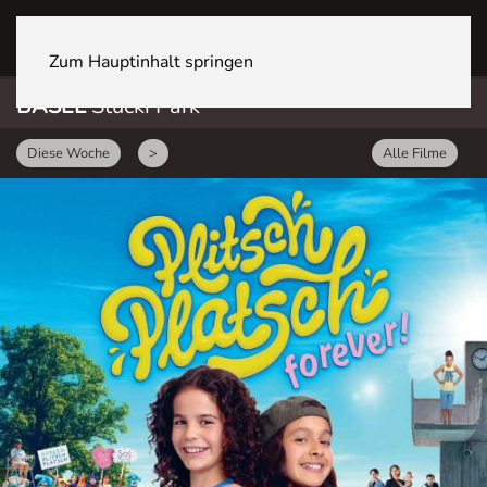
BASEL Stücki Park
Zum Hauptinhalt springen
BASEL
Stücki Park
Diese Woche
>
Alle Filme