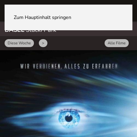
BASEL Stücki Park
Zum Hauptinhalt springen
BASEL
Stücki Park
Diese Woche
>
Alle Filme