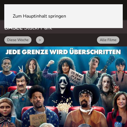
BASEL Stücki Park
Zum Hauptinhalt springen
BASEL
Stücki Park
Diese Woche
>
Alle Filme