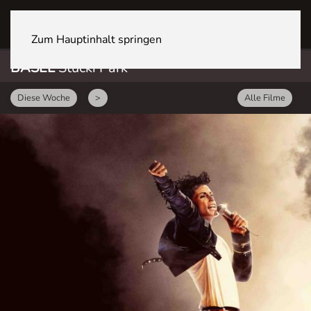
BASEL Stücki Park
Zum Hauptinhalt springen
BASEL
Stücki Park
Diese Woche
>
Alle Filme