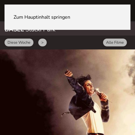
BASEL Stücki Park
Zum Hauptinhalt springen
BASEL
Stücki Park
Diese Woche
>
Alle Filme