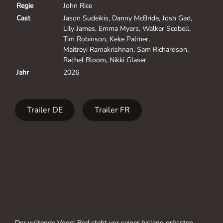
Regie
John Rice
Cast
Jason Sudeikis
,
Danny McBride
,
Josh Gad
,
Lily James
,
Emma Myers
,
Walker Scobell
,
Tim Robinson
,
Keke Palmer
,
Maitreyi Ramakrishnan
,
Sam Richardson
,
Rachel Bloom
,
Nikki Glaser
Jahr
2026
Trailer DE
Trailer FR
Der wütende Vogel Red steht vor seiner bislang grössten