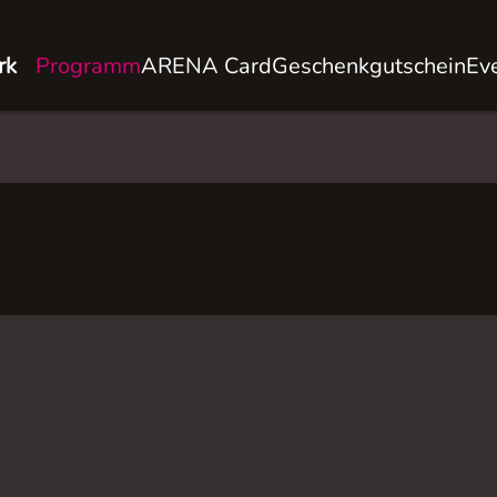
rk
Programm
ARENA Card
Geschenkgutschein
Ev