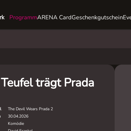
rk
Programm
ARENA Card
Geschenkgutschein
Ev
Teufel trägt Prada
l
The Devil Wears Prada 2
m
30.04.2026
Komödie
David Frankel