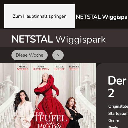
Zum Hauptinhalt springen
NETSTAL Wiggispa
NETSTAL
Wiggispark
Diese Woche
>
Der 
2
Originaltite
Startdatu
Genre
Regie