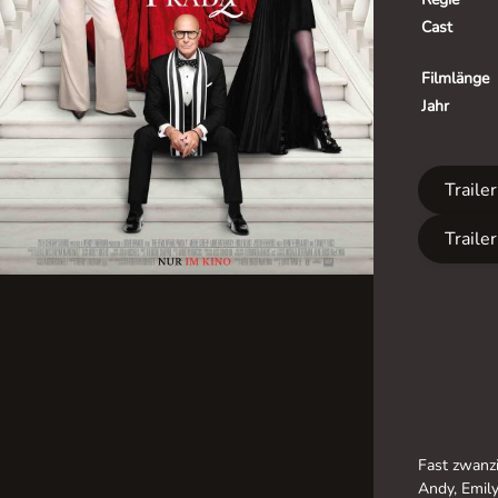
Cast
Filmlänge
Jahr
Traile
Traile
Fast zwanzi
Andy, Emil