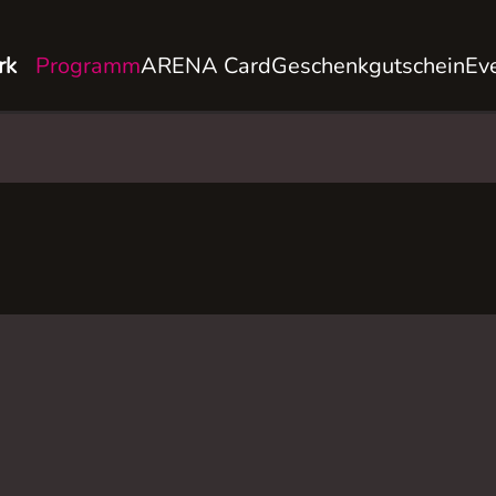
rk
Programm
ARENA Card
Geschenkgutschein
Ev