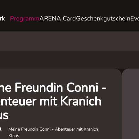
rk
Programm
ARENA Card
Geschenkgutschein
Ev
ne Freundin Conni -
nteuer mit Kranich
us
l
Meine Freundin Conni - Abenteuer mit Kranich
Klaus