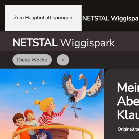
Zum Hauptinhalt springen
NETSTAL Wiggispa
NETSTAL
Wiggispark
Diese Woche
>
Mei
Abe
Kla
Originaltite