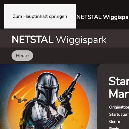
Zum Hauptinhalt springen
NETSTAL Wiggispa
NETSTAL
Wiggispark
Heute
Sta
Man
Originaltite
Startdatu
Genre
Regie