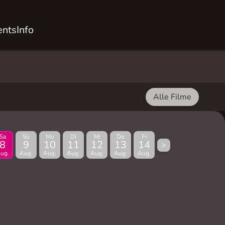
ents
Info
Alle Filme
Sa
So
Mo
Di
Mi
Do
Fr
8
9
10
11
12
13
14
>
ug.
Aug.
Aug.
Aug.
Aug.
Aug.
Aug.