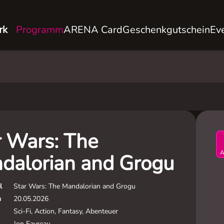
rk
Programm
ARENA Card
Geschenkgutschein
Ev
r Wars: The
A
dalorian and Grogu
l
Star Wars: The Mandalorian and Grogu
m
20.05.2026
Sci-Fi, Action, Fantasy, Abenteuer
Jon Favreau