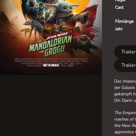
Cast
Filmlänge
Jahr
Traile
Traile
Das Imperiu
der Galaxis
gekämpft ha
Din Djarin 
The Empire 
reaches of 
the New Rep
apprentice 