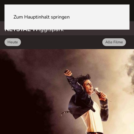
NETSTAL Wiggispark
Zum Hauptinhalt springen
NETSTAL
Wiggispark
Heute
Alle Filme