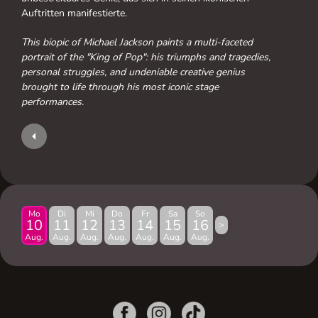
Auftritten manifestierte.
This biopic of Michael Jackson paints a multi-faceted
portrait of the "King of Pop": his triumphs and tragedies,
personal struggles, and undeniable creative genius
brought to life through his most iconic stage
performances.
Mo
Di
Mi
Do
Fr
Sa
So
10
11
12
13
14
15
16
>
Aug.
Aug.
Aug.
Aug.
Aug.
Aug.
Aug.