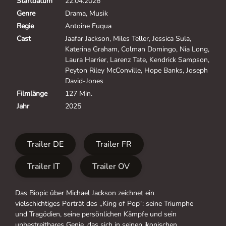
Startdatum
22.04.2026
Genre
Drama, Musik
Regie
Antoine Fuqua
Cast
Jaafar Jackson, Miles Teller, Jessica Sula,
Katerina Graham, Colman Domingo, Nia Long,
Laura Harrier, Larenz Tate, Kendrick Sampson,
Peyton Riley McConville, Hope Banks, Joseph
David-Jones
Filmlänge
127 Min.
Jahr
2025
Trailer DE
Trailer FR
Trailer IT
Trailer OV
Das Biopic über Michael Jackson zeichnet ein
vielschichtiges Porträt des „King of Pop“: seine Triumphe
und Tragödien, seine persönlichen Kämpfe und sein
unbestreitbares Genie, das sich in seinen ikonischen