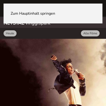
NETSTAL Wiggispark
Zum Hauptinhalt springen
NETSTAL
Wiggispark
Heute
Alle Filme