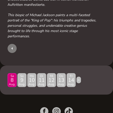
Auftritten manifestierte.
This biopic of Michael Jackson paints a multi-faceted
portrait of the "King of Pop": his triumphs and tragedies,
personal struggles, and undeniable creative genius
brought to life through his most iconic stage
performances.
Sa
So
Mo
Di
Mi
Do
Fr
8
9
10
11
12
13
14
>
Aug.
Aug.
Aug.
Aug.
Aug.
Aug.
Aug.