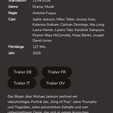
Startdatum
22.04.2026
Genre
Drama, Musik
Regie
Antoine Fuqua
Cast
Jaafar Jackson, Miles Teller, Jessica Sula,
Katerina Graham, Colman Domingo, Nia Long,
Laura Harrier, Larenz Tate, Kendrick Sampson,
Peyton Riley McConville, Hope Banks, Joseph
David-Jones
Filmlänge
127 Min.
Jahr
2025
Trailer DE
Trailer FR
Trailer IT
Trailer OV
Das Biopic über Michael Jackson zeichnet ein
vielschichtiges Porträt des „King of Pop“: seine Triumphe
und Tragödien, seine persönlichen Kämpfe und sein
unbestreitbares Genie, das sich in seinen ikonischen