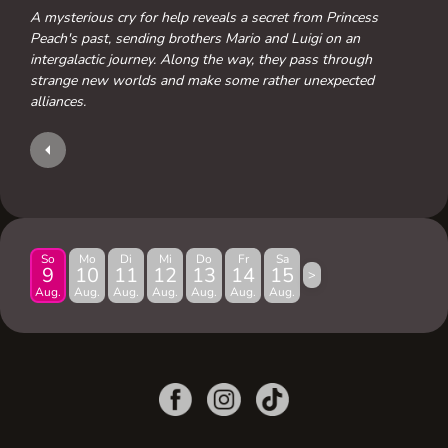
A mysterious cry for help reveals a secret from Princess
Peach's past, sending brothers Mario and Luigi on an
intergalactic journey. Along the way, they pass through
strange new worlds and make some rather unexpected
alliances.
So
Mo
Di
Mi
Do
Fr
Sa
9
10
11
12
13
14
15
>
Aug.
Aug.
Aug.
Aug.
Aug.
Aug.
Aug.