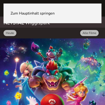
NETSTAL Wiggispark
Zum Hauptinhalt springen
NETSTAL
Wiggispark
Heute
Alle Filme