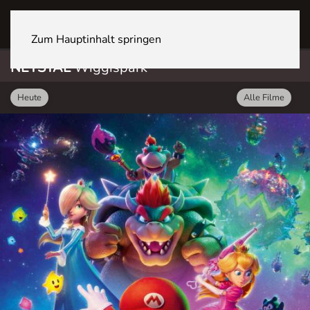
NETSTAL Wiggispark
Zum Hauptinhalt springen
NETSTAL
Wiggispark
Heute
Alle Filme