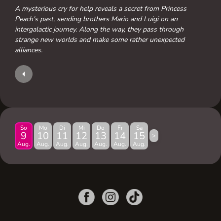
A mysterious cry for help reveals a secret from Princess
Peach's past, sending brothers Mario and Luigi on an
intergalactic journey. Along the way, they pass through
strange new worlds and make some rather unexpected
alliances.
So
Mo
Di
Mi
Do
Fr
Sa
9
10
11
12
13
14
15
>
Aug.
Aug.
Aug.
Aug.
Aug.
Aug.
Aug.