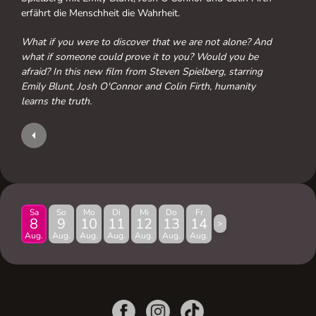
erfährt die Menschheit die Wahrheit.
What if you were to discover that we are not alone? And
what if someone could prove it to you? Would you be
afraid? In this new film from Steven Spielberg, starring
Emily Blunt, Josh O'Connor and Colin Firth, humanity
learns the truth.
Sa
So
Mo
Di
Mi
Do
Fr
8
9
10
11
12
13
14
>
Aug.
Aug.
Aug.
Aug.
Aug.
Aug.
Aug.