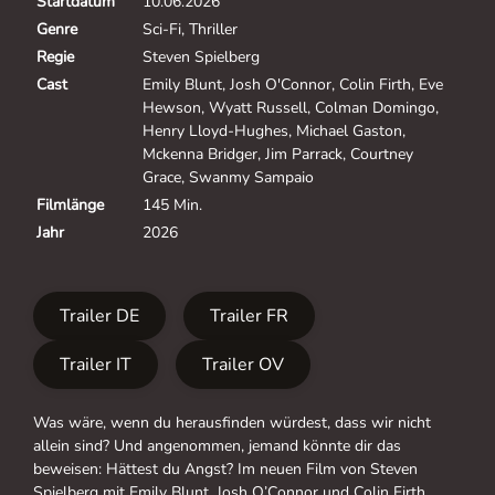
Startdatum
10.06.2026
Genre
Sci-Fi, Thriller
Regie
Steven Spielberg
Cast
Emily Blunt, Josh O'Connor, Colin Firth, Eve
Hewson, Wyatt Russell, Colman Domingo,
Henry Lloyd-Hughes, Michael Gaston,
Mckenna Bridger, Jim Parrack, Courtney
Grace, Swanmy Sampaio
Filmlänge
145 Min.
Jahr
2026
Trailer DE
Trailer FR
Trailer IT
Trailer OV
Was wäre, wenn du herausfinden würdest, dass wir nicht
allein sind? Und angenommen, jemand könnte dir das
beweisen: Hättest du Angst? Im neuen Film von Steven
Spielberg mit Emily Blunt, Josh O’Connor und Colin Firth