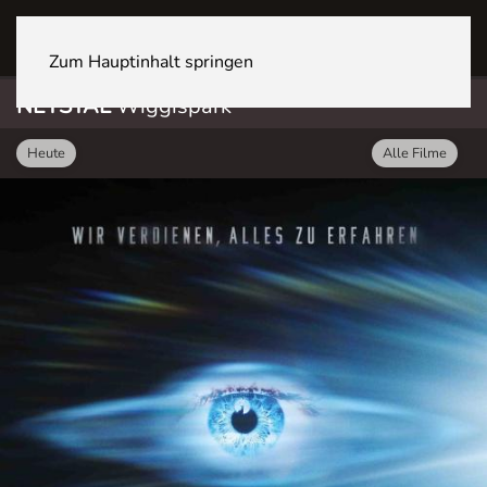
NETSTAL Wiggispark
Zum Hauptinhalt springen
NETSTAL
Wiggispark
Heute
Alle Filme