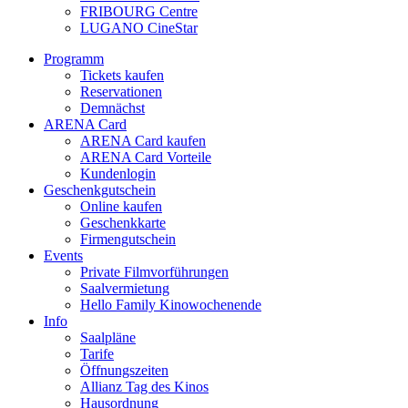
FRIBOURG Centre
LUGANO CineStar
Programm
Tickets kaufen
Reservationen
Demnächst
ARENA Card
ARENA Card kaufen
ARENA Card Vorteile
Kundenlogin
Geschenkgutschein
Online kaufen
Geschenkkarte
Firmengutschein
Events
Private Filmvorführungen
Saalvermietung
Hello Family Kinowochenende
Info
Saalpläne
Tarife
Öffnungszeiten
Allianz Tag des Kinos
Hausordnung