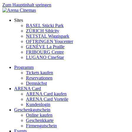
Zum Hauptinhalt springen
Sites
BASEL Stücki Park
ZÜRICH Sihlcity
NETSTAL Wiggispark
OFTRINGEN Youcenter
GENÈVE La Praille
FRIBOURG Centre
LUGANO CineStar
Programm
Tickets kaufen
Reservationen
Demnächst
ARENA Card
ARENA Card kaufen
ARENA Card Vorteile
Kundenlogin
Geschenkgutschein
Online kaufen
Geschenkkarte
Firmengutschein
Events