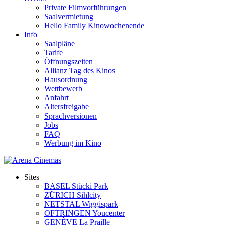
Private Filmvorführungen
Saalvermietung
Hello Family Kinowochenende
Info
Saalpläne
Tarife
Öffnungszeiten
Allianz Tag des Kinos
Hausordnung
Wettbewerb
Anfahrt
Altersfreigabe
Sprachversionen
Jobs
FAQ
Werbung im Kino
Sites
BASEL Stücki Park
ZÜRICH Sihlcity
NETSTAL Wiggispark
OFTRINGEN Youcenter
GENÈVE La Praille