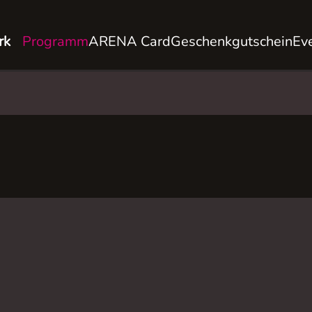
rk
Programm
ARENA Card
Geschenkgutschein
Ev