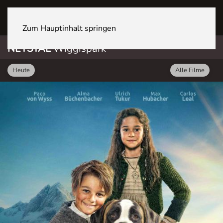
NETSTAL Wiggispark
Zum Hauptinhalt springen
NETSTAL
Wiggispark
Heute
Alle Filme