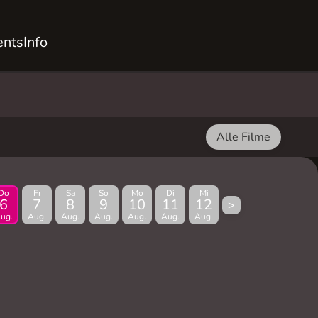
ents
Info
Alle Filme
Do
Fr
Sa
So
Mo
Di
Mi
6
7
8
9
10
11
12
>
ug.
Aug.
Aug.
Aug.
Aug.
Aug.
Aug.