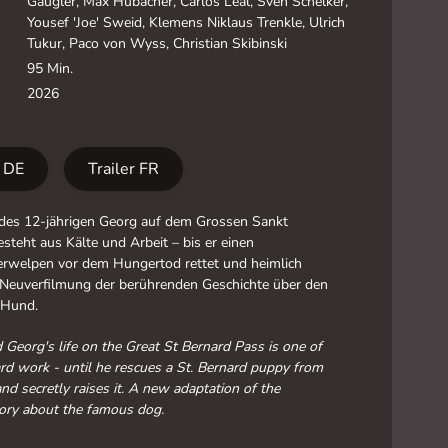
Gaugler, Max Hubacher, Carlos Leal, Sven Schelker,
Yousef 'Joe' Sweid, Klemens Niklaus Trenkle, Ulrich
Tukur, Paco von Wyss, Christian Skibinski
95 Min.
2026
r DE
Trailer FR
des 12-jährigen Georg auf dem Grossen Sankt
steht aus Kälte und Arbeit – bis er einen
erwelpen vor dem Hungertod rettet und heimlich
. Neuverfilmung der berührenden Geschichte über den
 Hund.
 Georg's life on the Great St Bernard Pass is one of
rd work - until he rescues a St. Bernard puppy from
and secretly raises it. A new adaptation of the
tory about the famous dog.