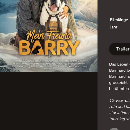
Filmlänge
Jahr
Traile
Das Leben 
Bernhard be
Bernhardin
grosszieht
berühmten
12-year-old
cold and ha
starvation 
touching s