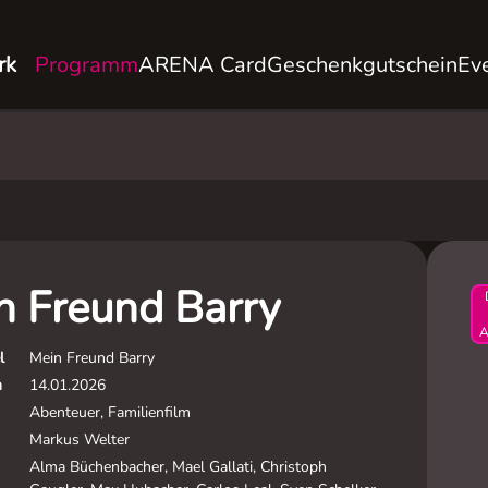
rk
Programm
ARENA Card
Geschenkgutschein
Ev
n Freund Barry
A
l
Mein Freund Barry
m
14.01.2026
Abenteuer, Familienfilm
Markus Welter
Alma Büchenbacher, Mael Gallati, Christoph