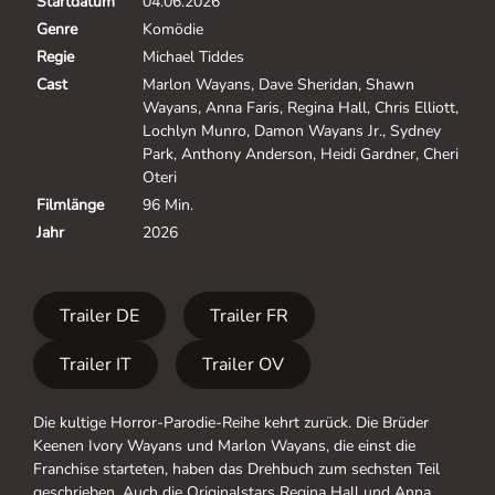
Startdatum
04.06.2026
Genre
Komödie
Regie
Michael Tiddes
Cast
Marlon Wayans, Dave Sheridan, Shawn
Wayans, Anna Faris, Regina Hall, Chris Elliott,
Lochlyn Munro, Damon Wayans Jr., Sydney
Park, Anthony Anderson, Heidi Gardner, Cheri
Oteri
Filmlänge
96 Min.
Jahr
2026
Trailer DE
Trailer FR
Trailer IT
Trailer OV
Die kultige Horror-Parodie-Reihe kehrt zurück. Die Brüder
Keenen Ivory Wayans und Marlon Wayans, die einst die
Franchise starteten, haben das Drehbuch zum sechsten Teil
geschrieben. Auch die Originalstars Regina Hall und Anna