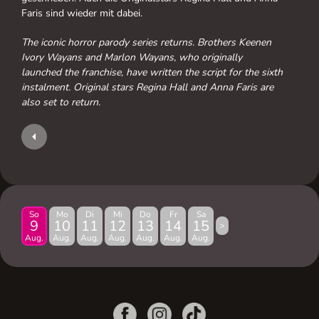
Faris sind wieder mit dabei.
The iconic horror parody series returns. Brothers Keenen
Ivory Wayans and Marlon Wayans, who originally
launched the franchise, have written the script for the sixth
instalment. Original stars Regina Hall and Anna Faris are
also set to return.
So
Mo
Di
Mi
Do
Fr
Sa
9
10
11
12
13
14
15
>
Aug.
Aug.
Aug.
Aug.
Aug.
Aug.
Aug.