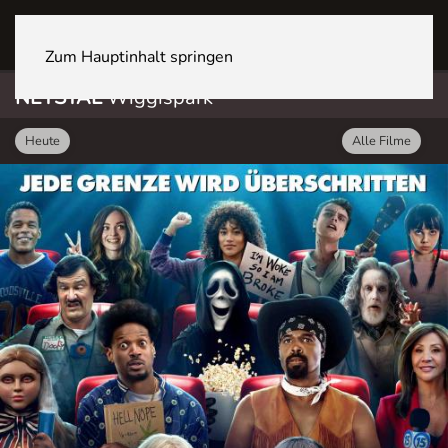
NETSTAL Wiggispark
Zum Hauptinhalt springen
NETSTAL
Wiggispark
Heute
Alle Filme