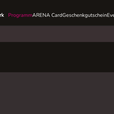
rk
Programm
ARENA Card
Geschenkgutschein
Ev