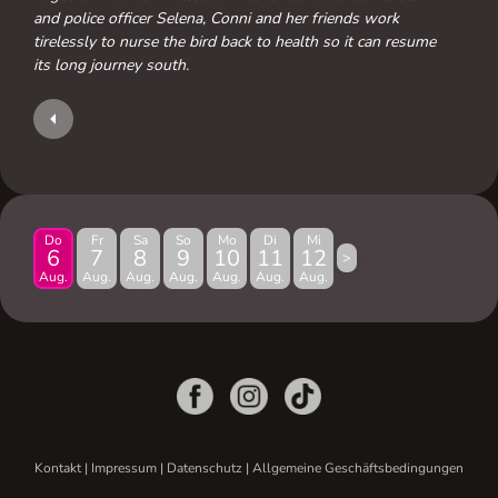
and police officer Selena, Conni and her friends work
tirelessly to nurse the bird back to health so it can resume
its long journey south.
Do
Fr
Sa
So
Mo
Di
Mi
6
7
8
9
10
11
12
>
Aug.
Aug.
Aug.
Aug.
Aug.
Aug.
Aug.
Kontakt
|
Impressum
|
Datenschutz
|
Allgemeine Geschäftsbedingungen