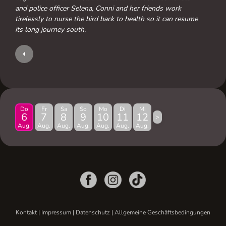
and police officer Selena, Conni and her friends work
tirelessly to nurse the bird back to health so it can resume
its long journey south.
Do
Fr
Sa
So
Mo
Di
Mi
6
7
8
9
10
11
12
>
Aug.
Aug.
Aug.
Aug.
Aug.
Aug.
Aug.
Kontakt
|
Impressum
|
Datenschutz
|
Allgemeine Geschäftsbedingungen