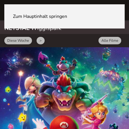
NETSTAL Wiggispark
Zum Hauptinhalt springen
NETSTAL
Wiggispark
Diese Woche
>
Alle Filme