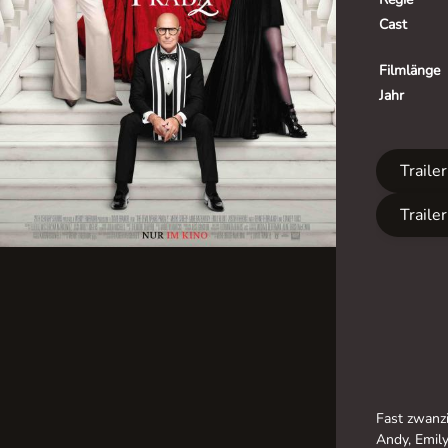
Cast
Filmlänge
Jahr
Traile
Traile
Fast zwanzi
Andy, Emil