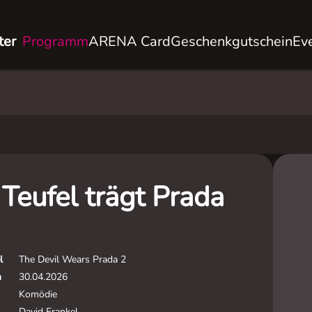
ter
Programm
ARENA Card
Geschenkgutschein
Ev
Teufel trägt Prada
l
The Devil Wears Prada 2
m
30.04.2026
Komödie
David Frankel