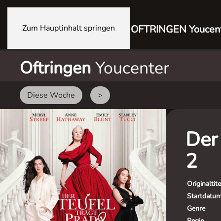
Zum Hauptinhalt springen
OFTRINGEN Youcen
Oftringen
Youcenter
Diese Woche
>
Der 
2
Originaltite
Startdatu
Genre
Regie