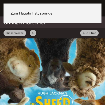
OFTRINGEN Youcenter
Zum Hauptinhalt springen
Oftringen
Youcenter
Diese Woche
>
Alle Filme