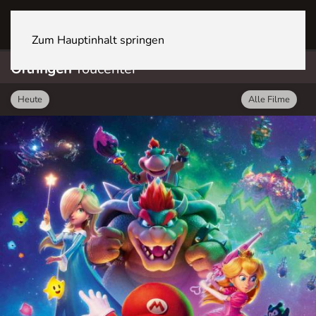
OFTRINGEN Youcenter
Zum Hauptinhalt springen
Oftringen
Youcenter
Heute
Alle Filme