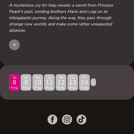
A mysterious cry for help reveals a secret from Princess
Peach's past, sending brothers Mario and Luigi on an
intergalactic journey. Along the way, they pass through
strange new worlds and make some rather unexpected
alliances.
Sa
So
Mo
Di
Mi
Do
Fr
8
9
10
11
12
13
14
>
Aug.
Aug.
Aug.
Aug.
Aug.
Aug.
Aug.