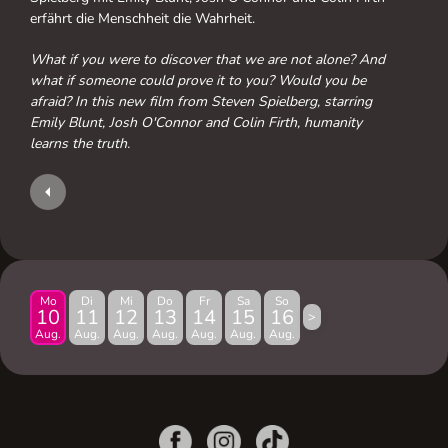
erfährt die Menschheit die Wahrheit.
What if you were to discover that we are not alone? And
what if someone could prove it to you? Would you be
afraid? In this new film from Steven Spielberg, starring
Emily Blunt, Josh O'Connor and Colin Firth, humanity
learns the truth.
Mo
Di
Mi
Do
Fr
Sa
So
10
11
12
13
14
15
16
>
Aug.
Aug.
Aug.
Aug.
Aug.
Aug.
Aug.