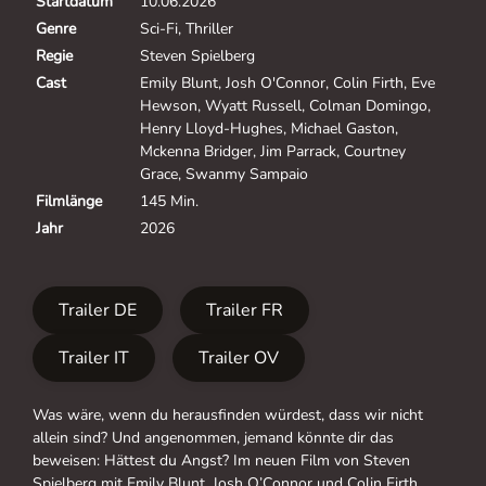
Startdatum
10.06.2026
Genre
Sci-Fi, Thriller
Regie
Steven Spielberg
Cast
Emily Blunt, Josh O'Connor, Colin Firth, Eve
Hewson, Wyatt Russell, Colman Domingo,
Henry Lloyd-Hughes, Michael Gaston,
Mckenna Bridger, Jim Parrack, Courtney
Grace, Swanmy Sampaio
Filmlänge
145 Min.
Jahr
2026
Trailer DE
Trailer FR
Trailer IT
Trailer OV
Was wäre, wenn du herausfinden würdest, dass wir nicht
allein sind? Und angenommen, jemand könnte dir das
beweisen: Hättest du Angst? Im neuen Film von Steven
Spielberg mit Emily Blunt, Josh O’Connor und Colin Firth