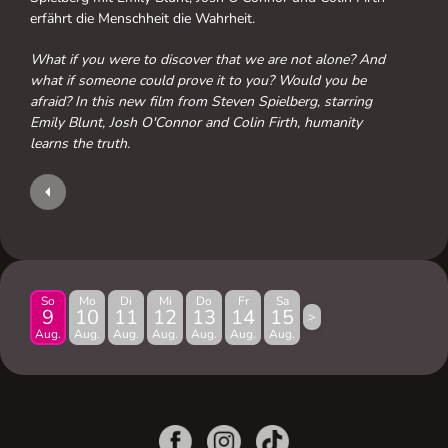
erfährt die Menschheit die Wahrheit.
What if you were to discover that we are not alone? And
what if someone could prove it to you? Would you be
afraid? In this new film from Steven Spielberg, starring
Emily Blunt, Josh O'Connor and Colin Firth, humanity
learns the truth.
So
Mo
Di
Mi
Do
Fr
Sa
9
10
11
12
13
14
15
>
Aug.
Aug.
Aug.
Aug.
Aug.
Aug.
Aug.