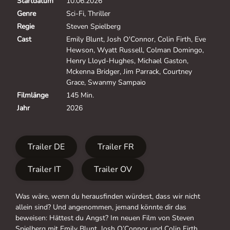
Startdatum
10.06.2026
Genre
Sci-Fi, Thriller
Regie
Steven Spielberg
Cast
Emily Blunt, Josh O'Connor, Colin Firth, Eve
Hewson, Wyatt Russell, Colman Domingo,
Henry Lloyd-Hughes, Michael Gaston,
Mckenna Bridger, Jim Parrack, Courtney
Grace, Swanmy Sampaio
Filmlänge
145 Min.
Jahr
2026
Trailer DE
Trailer FR
Trailer IT
Trailer OV
Was wäre, wenn du herausfinden würdest, dass wir nicht
allein sind? Und angenommen, jemand könnte dir das
beweisen: Hättest du Angst? Im neuen Film von Steven
Spielberg mit Emily Blunt, Josh O’Connor und Colin Firth