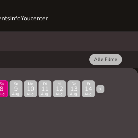
ents
Info
Youcenter
Alle Filme
Sa
So
Mo
Di
Mi
Do
Fr
8
9
10
11
12
13
14
>
ug.
Aug.
Aug.
Aug.
Aug.
Aug.
Aug.