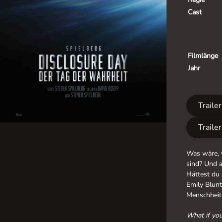
Cast
Filmlänge
Jahr
Traile
Traile
Was wäre, w
sind? Und 
Hättest du
Emily Blunt
Menschheit 
What if you