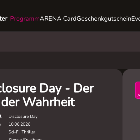
ter
Programm
ARENA Card
Geschenkgutschein
Ev
closure Day - Der
A
 der Wahrheit
l
Disclosure Day
m
10.06.2026
Sci-Fi, Thriller
Steven Spielberg