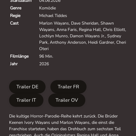
Startdatum
04.06.2026
Genre
Komödie
Regie
Michael Tiddes
Cast
Marlon Wayans, Dave Sheridan, Shawn
Wayans, Anna Faris, Regina Hall, Chris Elliott,
Lochlyn Munro, Damon Wayans Jr., Sydney
Park, Anthony Anderson, Heidi Gardner, Cheri
Oteri
Filmlänge
96 Min.
Jahr
2026
Trailer DE
Trailer FR
Trailer IT
Trailer OV
Die kultige Horror-Parodie-Reihe kehrt zurück. Die Brüder
Keenen Ivory Wayans und Marlon Wayans, die einst die
Franchise starteten, haben das Drehbuch zum sechsten Teil
geschrieben. Auch die Originalstars Regina Hall und Anna