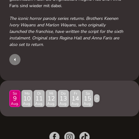
Faris sind wieder mit dabei.
The iconic horror parody series returns. Brothers Keenen
Ivory Wayans and Marlon Wayans, who originally
launched the franchise, have written the script for the sixth
instalment. Original stars Regina Hall and Anna Faris are
also set to return.
So
Mo
Di
Mi
Do
Fr
Sa
9
10
11
12
13
14
15
>
Aug.
Aug.
Aug.
Aug.
Aug.
Aug.
Aug.