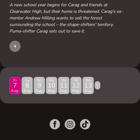
A new school year begins for Carag and friends at
Clearwater High, but their home is threatened. Carag's ex-
mentor Andrew Milling wants to sell the forest
surrounding the school – the shape-shifters' territory.
Puma-shifter Carag sets out to save it.
Fr
Sa
So
Mo
Di
Mi
Do
7
8
9
10
11
12
13
>
Aug.
Aug.
Aug.
Aug.
Aug.
Aug.
Aug.