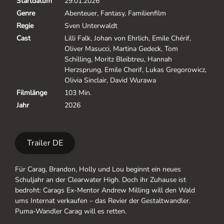
Startdatum
29.01.2026
Genre
Abenteuer, Fantasy, Familienfilm
Regie
Sven Unterwaldt
Cast
Lilli Falk, Johan von Ehrlich, Emile Chérif,
Oliver Masucci, Martina Gedeck, Tom
Schilling, Moritz Bleibtreu, Hannah
Herzsprung, Emile Cherif, Lukas Gregorowicz,
Olivia Sinclair, David Wurawa
Filmlänge
103 Min.
Jahr
2026
Trailer DE
Für Carag, Brandon, Holly und Lou beginnt ein neues
Schuljahr an der Clearwater High. Doch ihr Zuhause ist
bedroht: Carags Ex-Mentor Andrew Milling will den Wald
ums Internat verkaufen – das Revier der Gestaltwandler.
Puma-Wandler Carag will es retten.