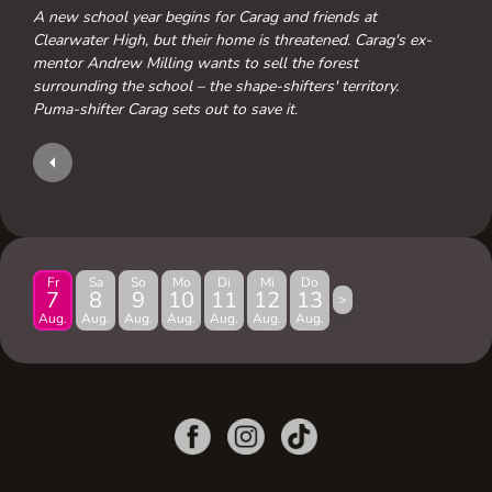
A new school year begins for Carag and friends at
Clearwater High, but their home is threatened. Carag's ex-
mentor Andrew Milling wants to sell the forest
surrounding the school – the shape-shifters' territory.
Puma-shifter Carag sets out to save it.
Fr
Sa
So
Mo
Di
Mi
Do
7
8
9
10
11
12
13
>
Aug.
Aug.
Aug.
Aug.
Aug.
Aug.
Aug.