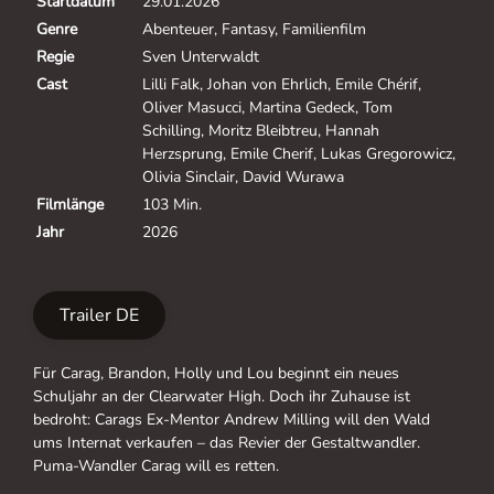
Startdatum
29.01.2026
Genre
Abenteuer, Fantasy, Familienfilm
Regie
Sven Unterwaldt
Cast
Lilli Falk, Johan von Ehrlich, Emile Chérif,
Oliver Masucci, Martina Gedeck, Tom
Schilling, Moritz Bleibtreu, Hannah
Herzsprung, Emile Cherif, Lukas Gregorowicz,
Olivia Sinclair, David Wurawa
Filmlänge
103 Min.
Jahr
2026
Trailer DE
Für Carag, Brandon, Holly und Lou beginnt ein neues
Schuljahr an der Clearwater High. Doch ihr Zuhause ist
bedroht: Carags Ex-Mentor Andrew Milling will den Wald
ums Internat verkaufen – das Revier der Gestaltwandler.
Puma-Wandler Carag will es retten.