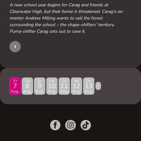
A new school year begins for Carag and friends at
Clearwater High, but their home is threatened. Carag's ex-
mentor Andrew Milling wants to sell the forest
surrounding the school – the shape-shifters' territory.
Puma-shifter Carag sets out to save it.
Fr
Sa
So
Mo
Di
Mi
Do
7
8
9
10
11
12
13
>
Aug.
Aug.
Aug.
Aug.
Aug.
Aug.
Aug.