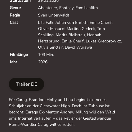
Startdatum
29.01.2026
Genre
Abenteuer, Fantasy, Familienfilm
Regie
Sven Unterwaldt
Cast
Lilli Falk, Johan von Ehrlich, Emile Chérif,
Oliver Masucci, Martina Gedeck, Tom
Schilling, Moritz Bleibtreu, Hannah
Herzsprung, Emile Cherif, Lukas Gregorowicz,
Olivia Sinclair, David Wurawa
Filmlänge
103 Min.
Jahr
2026
Trailer DE
Für Carag, Brandon, Holly und Lou beginnt ein neues
Schuljahr an der Clearwater High. Doch ihr Zuhause ist
bedroht: Carags Ex-Mentor Andrew Milling will den Wald
ums Internat verkaufen – das Revier der Gestaltwandler.
Puma-Wandler Carag will es retten.