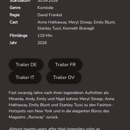
Startdatum
30.04.2026
Genre
Komödie
Regie
David Frankel
Cast
Anne Hathaway, Meryl Streep, Emily Blunt,
Stanley Tucci, Kenneth Branagh
Filmlänge
119 Min.
Jahr
2026
Trailer DE
Trailer FR
Trailer IT
Trailer OV
Fast zwanzig Jahre nach ihren legendären Auftritten als
Miranda, Andy, Emily und Nigel kehren Meryl Streep, Anne
Hathaway, Emily Blunt und Stanley Tucci zu den Fashion-
Hotspots von New York und in die eleganten Büros des
Magazins „Runway“ zurück.
Almost twenty years after their legendary roles as