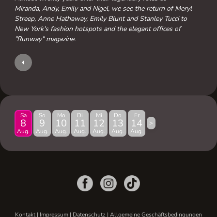
Miranda, Andy, Emily and Nigel, we see the return of Meryl
Streep, Anne Hathaway, Emily Blunt and Stanley Tucci to
New York's fashion hotspots and the elegant offices of
"Runway" magazine.
Sa
So
Mo
Di
Mi
Do
Fr
8
9
10
11
12
13
14
>
Aug.
Aug.
Aug.
Aug.
Aug.
Aug.
Aug.
Kontakt
|
Impressum
|
Datenschutz
|
Allgemeine Geschäftsbedingungen