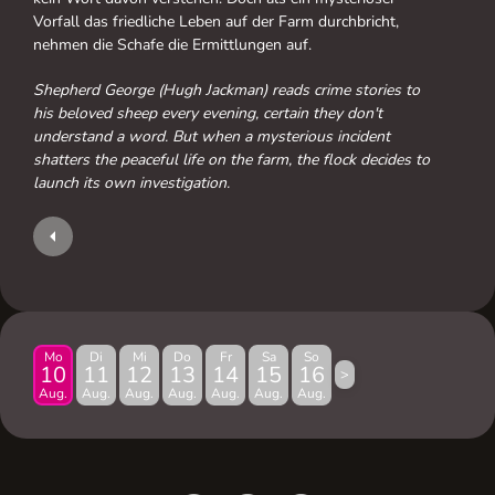
Vorfall das friedliche Leben auf der Farm durchbricht,
nehmen die Schafe die Ermittlungen auf.
Shepherd George (Hugh Jackman) reads crime stories to
his beloved sheep every evening, certain they don't
understand a word. But when a mysterious incident
shatters the peaceful life on the farm, the flock decides to
launch its own investigation.
Mo
Di
Mi
Do
Fr
Sa
So
10
11
12
13
14
15
16
>
Aug.
Aug.
Aug.
Aug.
Aug.
Aug.
Aug.