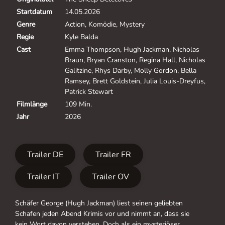
Startdatum
14.05.2026
Genre
Action, Komödie, Mystery
Regie
Kyle Balda
Cast
Emma Thompson, Hugh Jackman, Nicholas
Braun, Bryan Cranston, Regina Hall, Nicholas
Galitzine, Rhys Darby, Molly Gordon, Bella
Ramsey, Brett Goldstein, Julia Louis-Dreyfus,
Patrick Stewart
Filmlänge
109 Min.
Jahr
2026
Trailer DE
Trailer FR
Trailer IT
Trailer OV
Schäfer George (Hugh Jackman) liest seinen geliebten
Schafen jeden Abend Krimis vor und nimmt an, dass sie
kein Wort davon verstehen. Doch als ein mysteriöser