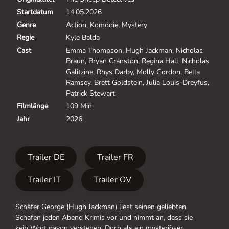
Startdatum
14.05.2026
Genre
Action, Komödie, Mystery
Regie
Kyle Balda
Cast
Emma Thompson, Hugh Jackman, Nicholas
Braun, Bryan Cranston, Regina Hall, Nicholas
Galitzine, Rhys Darby, Molly Gordon, Bella
Ramsey, Brett Goldstein, Julia Louis-Dreyfus,
Patrick Stewart
Filmlänge
109 Min.
Jahr
2026
Trailer DE
Trailer FR
Trailer IT
Trailer OV
Schäfer George (Hugh Jackman) liest seinen geliebten
Schafen jeden Abend Krimis vor und nimmt an, dass sie
kein Wort davon verstehen. Doch als ein mysteriöser