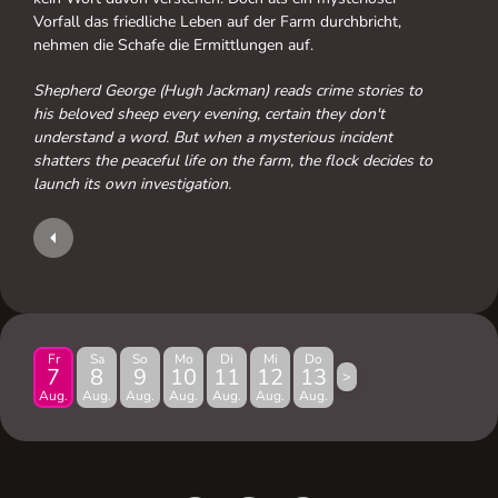
Vorfall das friedliche Leben auf der Farm durchbricht,
nehmen die Schafe die Ermittlungen auf.
Shepherd George (Hugh Jackman) reads crime stories to
his beloved sheep every evening, certain they don't
understand a word. But when a mysterious incident
shatters the peaceful life on the farm, the flock decides to
launch its own investigation.
Fr
Sa
So
Mo
Di
Mi
Do
7
8
9
10
11
12
13
>
Aug.
Aug.
Aug.
Aug.
Aug.
Aug.
Aug.