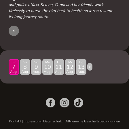
and police officer Selena, Conni and her friends work
tirelessly to nurse the bird back to health so it can resume
its long journey south.
Fr
Sa
So
Mo
Di
Mi
Do
7
8
9
10
11
12
13
>
Aug.
Aug.
Aug.
Aug.
Aug.
Aug.
Aug.
Kontakt
|
Impressum
|
Datenschutz
|
Allgemeine Geschäftsbedingungen