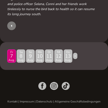
and police officer Selena, Conni and her friends work
tirelessly to nurse the bird back to health so it can resume
its long journey south.
Fr
Sa
So
Mo
Di
Mi
Do
7
8
9
10
11
12
13
>
Aug.
Aug.
Aug.
Aug.
Aug.
Aug.
Aug.
Kontakt
|
Impressum
|
Datenschutz
|
Allgemeine Geschäftsbedingungen