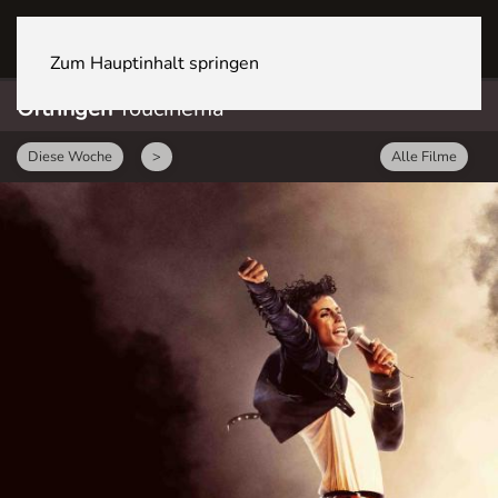
OFTRINGEN Youcenter
Zum Hauptinhalt springen
Oftringen
Youcinema
Diese Woche
>
Alle Filme