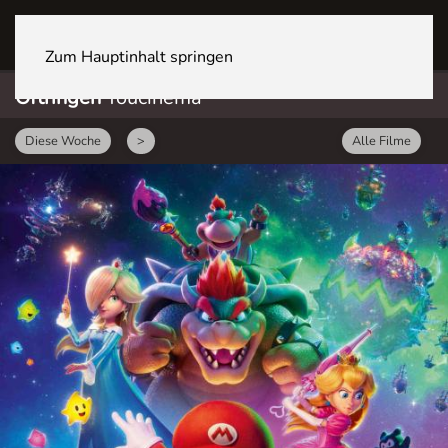
OFTRINGEN Youcenter
Zum Hauptinhalt springen
Oftringen
Youcinema
Diese Woche
>
Alle Filme