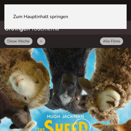
OFTRINGEN Youcenter
Zum Hauptinhalt springen
Oftringen
Youcinema
Diese Woche
>
Alle Filme