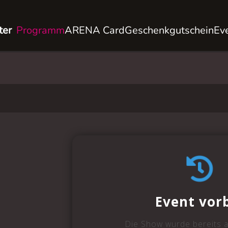
ter
Programm
ARENA Card
Geschenkgutschein
Ev