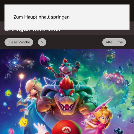
OFTRINGEN Youcenter
Zum Hauptinhalt springen
Oftringen
Youcinema
Diese Woche
>
Alle Filme