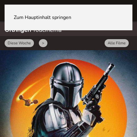
OFTRINGEN Youcenter
Zum Hauptinhalt springen
Oftringen
Youcinema
Diese Woche
>
Alle Filme