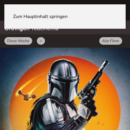
OFTRINGEN Youcenter
Zum Hauptinhalt springen
Oftringen
Youcinema
Diese Woche
>
Alle Filme