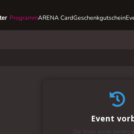
ter
Programm
ARENA Card
Geschenkgutschein
Ev