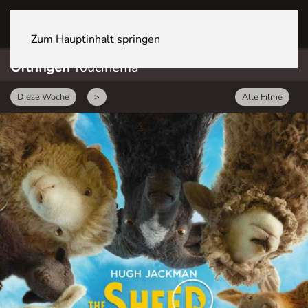
OFTRINGEN Youcenter
Zum Hauptinhalt springen
Oftringen
Youcinema
Diese Woche
>
Alle Filme