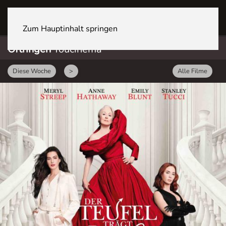
OFTRINGEN Youcenter
Zum Hauptinhalt springen
Oftringen
Youcinema
Diese Woche
>
Alle Filme